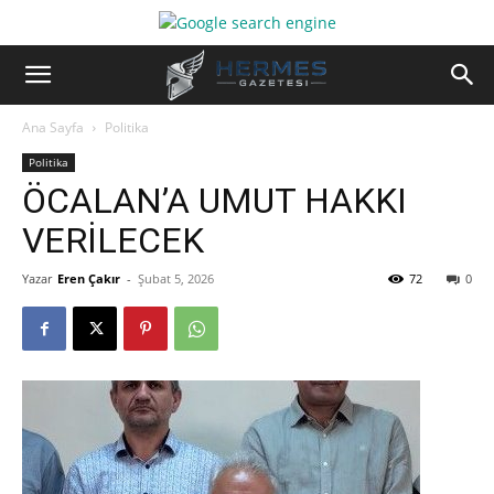
Ana Sayfa
Politika
Politika
ÖCALAN’A UMUT HAKKI
VERİLECEK
Yazar
Eren Çakır
-
Şubat 5, 2026
72
0