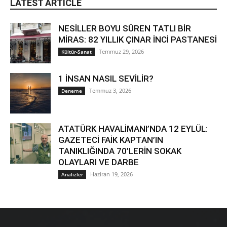
LATEST ARTICLE
NESİLLER BOYU SÜREN TATLI BİR
MİRAS: 82 YILLIK ÇINAR İNCİ PASTANESİ
Temmuz 29, 2026
Kültür-Sanat
1 İNSAN NASIL SEVİLİR?
Temmuz 3, 2026
Deneme
ATATÜRK HAVALİMANI’NDA 12 EYLÜL:
GAZETECİ FAİK KAPTAN’IN
TANIKLIĞINDA 70’LERİN SOKAK
OLAYLARI VE DARBE
Haziran 19, 2026
Analizler