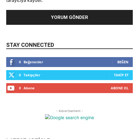
tarayıcıya kaydet.
STAY CONNECTED
0
Beğenenler
BEĞEN
0
Takipçiler
TAKIP ET
0
Abone
ABONE OL
- Advertisement -