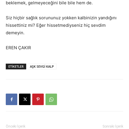
beklemek, gelmeyeceğini bile bile hem de.
Siz hiçbir sağlık sorununuz yokken kalbinizin yandığını
hissettiniz mi? Eğer hissetmediyseniz hiç sevdim
demeyin.
EREN ÇAKIR
ETIKETLER
AŞK SEVGİ KALP
Önceki İçerik
Sonraki İçerik