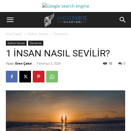
Ana Sayfa
Kültür-Sanat
Deneme
Kültür-Sanat
Deneme
1 İNSAN NASIL SEVİLİR?
Yazar
Eren Çakır
-
Temmuz 3, 2026
10
0