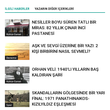
İLGILI HABERLER
YAZARIN DIĞER İÇERIKLERI
NESİLLER BOYU SÜREN TATLI BİR
MİRAS: 82 YILLIK ÇINAR İNCİ
PASTANESİ
Kültür-Sanat
AŞK VE SEVGİ ÜZERİNE BİR YAZI: 2
KİŞİ BİRBİRİNİ NASIL SEVMELİ?
Deneme
ORHAN VELİ: 1940’LI YILLARIN BAŞ
KALDIRAN ŞAİRİ
Kültür-Sanat
SKANDALLARIN GÖLGESİNDE BİR YARI
FİNAL: 1971 PANATHINAIKOS-
KIZILYILDIZ EŞLEŞMESİ
Spor