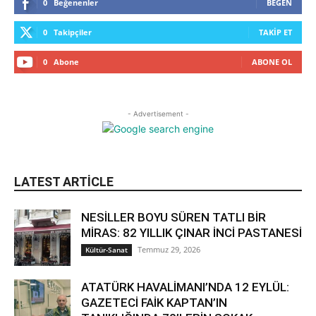
0
Beğenenler
BEĞEN
0
Takipçiler
TAKIP ET
0
Abone
ABONE OL
- Advertisement -
LATEST ARTICLE
NESİLLER BOYU SÜREN TATLI BİR
MİRAS: 82 YILLIK ÇINAR İNCİ PASTANESİ
Temmuz 29, 2026
Kültür-Sanat
ATATÜRK HAVALİMANI’NDA 12 EYLÜL:
GAZETECİ FAİK KAPTAN’IN