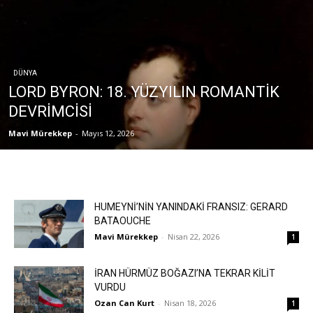
DÜNYA
LORD BYRON: 18. YÜZYILIN ROMANTİK
DEVRİMCİSİ
Mavi Mürekkep
-
Mayıs 12, 2026
HUMEYNİ’NİN YANINDAKİ FRANSIZ: GERARD
BATAOUCHE
Mavi Mürekkep
-
Nisan 22, 2026
1
İRAN HÜRMÜZ BOĞAZI’NA TEKRAR KİLİT
VURDU
Ozan Can Kurt
-
Nisan 18, 2026
1