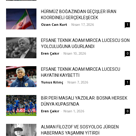
HÜRMÜZ BOĞAZINDAN GEÇİŞLER İRAN
KOORDİNELİ GERÇEKLEŞECEK
Ozan Can Kurt
-
Nisan 17, 2026
1
EFSANE TEKNİK ADAM MIRCEA LUCESCU SON
YOLCULUĞUNA UĞURLANDI
Eren Çakır
-
Nisan 10, 2026
0
EFSANE TEKNİK ADAM MIRCEA LUCESCU
HAYATINI KAYBETTİ
Yunus Kılınç
-
Nisan 7, 2026
1
BİR PERİ MASALI YAZDILAR: BOSNA HERSEK
DÜNYA KUPASI’NDA
Eren Çakır
-
Nisan 1, 2026
0
ALMAN FİLOZOF VE SOSYOLOG JÜRGEN
HABERMAS YAŞAMINI YİTİRDİ