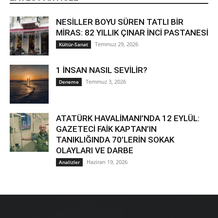
NESİLLER BOYU SÜREN TATLI BİR
MİRAS: 82 YILLIK ÇINAR İNCİ PASTANESİ
Temmuz 29, 2026
Kültür-Sanat
1 İNSAN NASIL SEVİLİR?
Temmuz 3, 2026
Deneme
ATATÜRK HAVALİMANI’NDA 12 EYLÜL:
GAZETECİ FAİK KAPTAN’IN
TANIKLIĞINDA 70’LERİN SOKAK
OLAYLARI VE DARBE
Haziran 19, 2026
Analizler