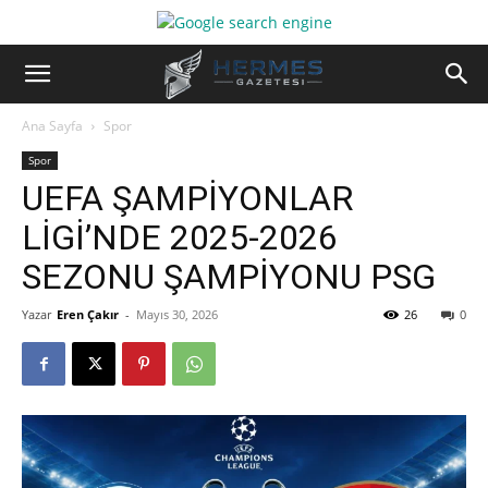
Ana Sayfa
Spor
Spor
UEFA ŞAMPİYONLAR
LİGİ’NDE 2025-2026
SEZONU ŞAMPİYONU PSG
Yazar
Eren Çakır
-
Mayıs 30, 2026
26
0