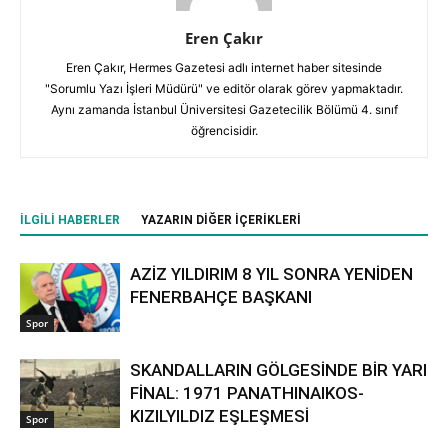
Eren Çakır
Eren Çakır, Hermes Gazetesi adlı internet haber sitesinde
"Sorumlu Yazı İşleri Müdürü" ve editör olarak görev yapmaktadır.
Aynı zamanda İstanbul Üniversitesi Gazetecilik Bölümü 4. sınıf
öğrencisidir.
İLGILI HABERLER
YAZARIN DIĞER İÇERIKLERI
AZİZ YILDIRIM 8 YIL SONRA YENİDEN
FENERBAHÇE BAŞKANI
Spor
SKANDALLARIN GÖLGESİNDE BİR YARI
FİNAL: 1971 PANATHINAIKOS-
KIZILYILDIZ EŞLEŞMESİ
Spor