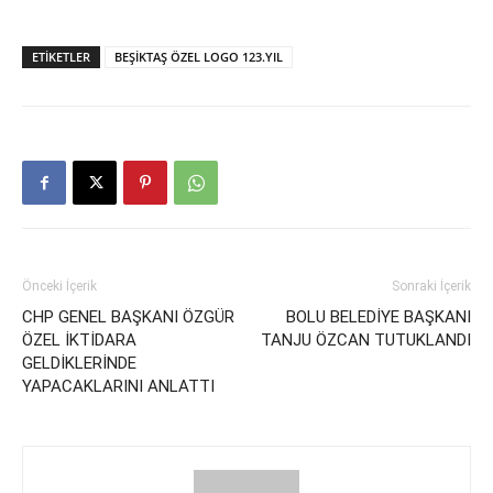
ETIKETLER
BEŞİKTAŞ ÖZEL LOGO 123.YIL
Önceki İçerik
Sonraki İçerik
CHP GENEL BAŞKANI ÖZGÜR
BOLU BELEDİYE BAŞKANI
ÖZEL İKTİDARA
TANJU ÖZCAN TUTUKLANDI
GELDİKLERİNDE
YAPACAKLARINI ANLATTI