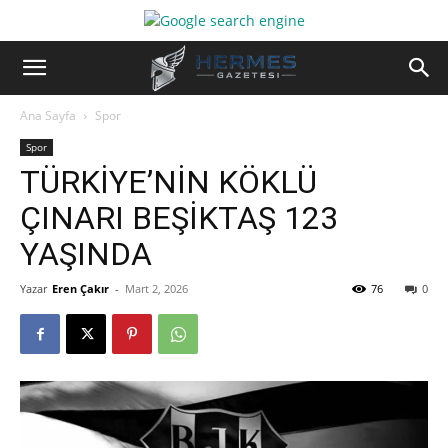
Ana Sayfa
Spor
Spor
TÜRKİYE’NİN KÖKLÜ
ÇINARI BEŞİKTAŞ 123
YAŞINDA
Yazar
Eren Çakır
-
Mart 2, 2026
76
0