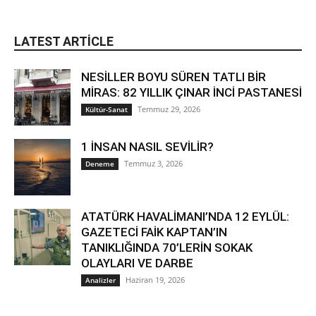
LATEST ARTICLE
NESİLLER BOYU SÜREN TATLI BİR
MİRAS: 82 YILLIK ÇINAR İNCİ PASTANESİ
Temmuz 29, 2026
Kültür-Sanat
1 İNSAN NASIL SEVİLİR?
Temmuz 3, 2026
Deneme
ATATÜRK HAVALİMANI’NDA 12 EYLÜL:
GAZETECİ FAİK KAPTAN’IN
TANIKLIĞINDA 70’LERİN SOKAK
OLAYLARI VE DARBE
Haziran 19, 2026
Analizler