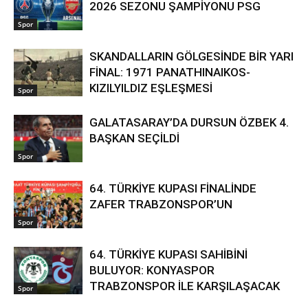
2026 SEZONU ŞAMPİYONU PSG
Spor
SKANDALLARIN GÖLGESİNDE BİR YARI
FİNAL: 1971 PANATHINAIKOS-
KIZILYILDIZ EŞLEŞMESİ
Spor
GALATASARAY’DA DURSUN ÖZBEK 4.
BAŞKAN SEÇİLDİ
Spor
64. TÜRKİYE KUPASI FİNALİNDE
ZAFER TRABZONSPOR’UN
Spor
64. TÜRKİYE KUPASI SAHİBİNİ
BULUYOR: KONYASPOR
TRABZONSPOR İLE KARŞILAŞACAK
Spor