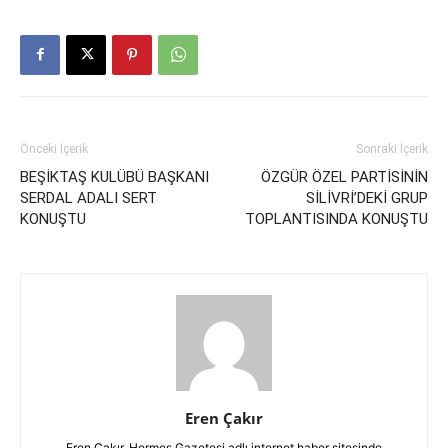
Önceki İçerik
Sonraki İçerik
BEŞİKTAŞ KULÜBÜ BAŞKANI
ÖZGÜR ÖZEL PARTİSİNİN
SERDAL ADALI SERT
SİLİVRİ’DEKİ GRUP
KONUŞTU
TOPLANTISINDA KONUŞTU
Eren Çakır
Eren Çakır, Hermes Gazetesi adlı internet haber sitesinde