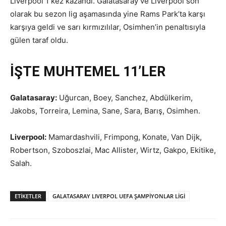
Liverpool 1 kez kazandı. Galatasaray ve Liverpool son
olarak bu sezon lig aşamasında yine Rams Park’ta karşı
karşıya geldi ve sarı kırmızılılar, Osimhen’in penaltısıyla
gülen taraf oldu.
İŞTE MUHTEMEL 11’LER
Galatasaray:
Uğurcan, Boey, Sanchez, Abdülkerim,
Jakobs, Torreira, Lemina, Sane, Sara, Barış, Osimhen.
Liverpool:
Mamardashvili, Frimpong, Konate, Van Dijk,
Robertson, Szoboszlai, Mac Allister, Wirtz, Gakpo, Ekitike,
Salah.
ETIKETLER
GALATASARAY LIVERPOL UEFA ŞAMPİYONLAR LİGİ