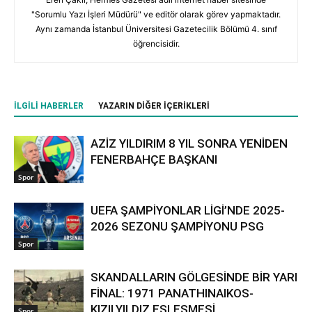
"Sorumlu Yazı İşleri Müdürü" ve editör olarak görev yapmaktadır.
Aynı zamanda İstanbul Üniversitesi Gazetecilik Bölümü 4. sınıf
öğrencisidir.
İLGILI HABERLER
YAZARIN DIĞER İÇERIKLERI
AZİZ YILDIRIM 8 YIL SONRA YENİDEN
FENERBAHÇE BAŞKANI
Spor
UEFA ŞAMPİYONLAR LİGİ’NDE 2025-
2026 SEZONU ŞAMPİYONU PSG
Spor
SKANDALLARIN GÖLGESİNDE BİR YARI
FİNAL: 1971 PANATHINAIKOS-
KIZILYILDIZ EŞLEŞMESİ
Spor