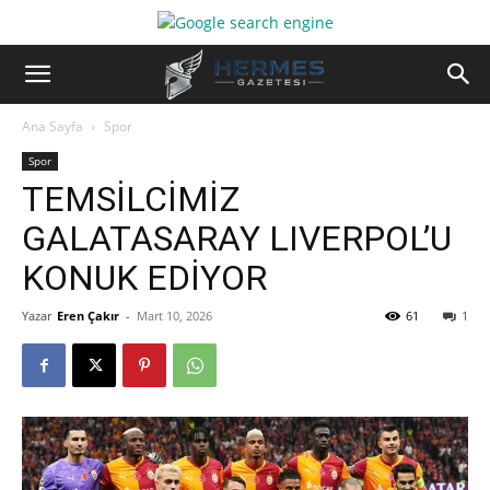
Ana Sayfa
Spor
Spor
TEMSİLCİMİZ
GALATASARAY LIVERPOL’U
KONUK EDİYOR
Yazar
Eren Çakır
-
Mart 10, 2026
61
1