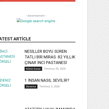
- Advertisement -
ATEST ARTICLE
NESİLLER BOYU SÜREN
TATLI BİR MİRAS: 82 YILLIK
ÇINAR İNCİ PASTANESİ
Temmuz 29, 2026
Kültür-Sanat
1 İNSAN NASIL SEVİLİR?
Temmuz 3, 2026
Deneme