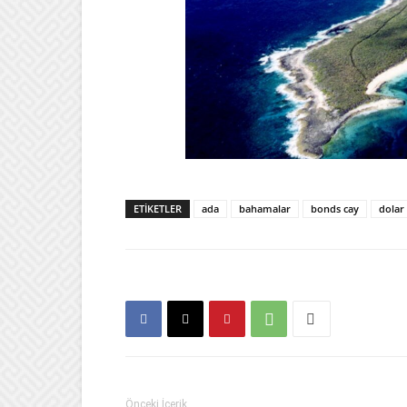
ETIKETLER
ada
bahamalar
bonds cay
dolar
Önceki İçerik