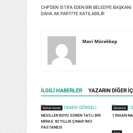
CHP’DEN İSTİFA EDEN BİR BELEDİYE BAŞKANI
DAHA AK PARTİ’YE KATILABİLİR
Mavi Mürekkep
İLGILI HABERLER
YAZARIN DIĞER İÇ
Kültür-Sanat
Deneme
NESİLLER BOYU SÜREN TATLI BİR
1 İNSAN NA
MİRAS: 82 YILLIK ÇINAR İNCİ
PASTANESİ
Spor