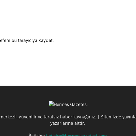
efere bu tarayıcıya kaydet.
erkezli, güvenilir ve tarafsız haber kaynağınız. | Sitemizde yayın
yazarlarına aittir.
İletişim:
iletisim@hermesgazetesi.com