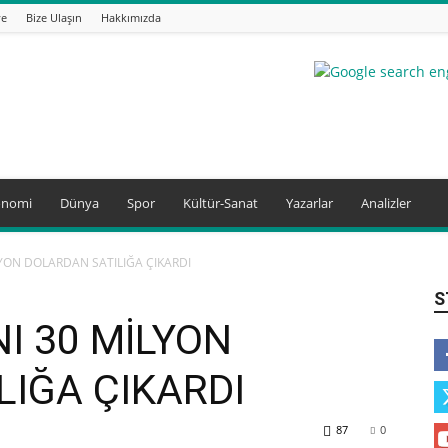
ye
Bize Ulaşın
Hakkımızda
onomi
Dünya
Spor
Kültür-Sanat
Yazarlar
Analizler
LYON DOLARDAN SATILIĞA ÇIKARDI
S
I 30 MİLYON
LIĞA ÇIKARDI
87
0