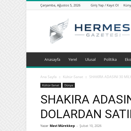
Çarşamba, Ağustos 5, 2026
Giriş Yap / Kayıt Ol
Kün
hermesgazetesi.com
Anasayfa
Yerel
Ulusal
Politika
Ek
Ana Sayfa
Kültür-Sanat
SHAKIRA ADASINI 30 Mİ
Kültür-Sanat
Dünya
SHAKIRA ADASIN
DOLARDAN SATI
Yazar
Mavi Mürekkep
-
Şubat 10, 2026