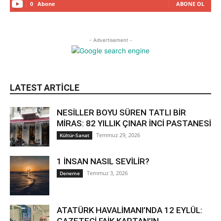
0
Abone
ABONE OL
- Advertisement -
LATEST ARTICLE
NESİLLER BOYU SÜREN TATLI BİR
MİRAS: 82 YILLIK ÇINAR İNCİ PASTANESİ
Temmuz 29, 2026
Kültür-Sanat
1 İNSAN NASIL SEVİLİR?
Temmuz 3, 2026
Deneme
ATATÜRK HAVALİMANI’NDA 12 EYLÜL: