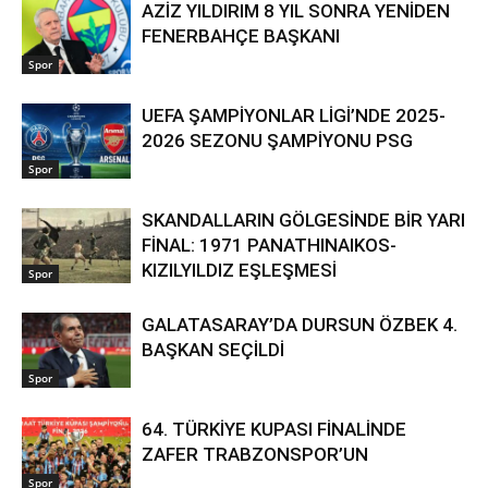
AZİZ YILDIRIM 8 YIL SONRA YENİDEN
FENERBAHÇE BAŞKANI
Spor
UEFA ŞAMPİYONLAR LİGİ’NDE 2025-
2026 SEZONU ŞAMPİYONU PSG
Spor
SKANDALLARIN GÖLGESİNDE BİR YARI
FİNAL: 1971 PANATHINAIKOS-
KIZILYILDIZ EŞLEŞMESİ
Spor
GALATASARAY’DA DURSUN ÖZBEK 4.
BAŞKAN SEÇİLDİ
Spor
64. TÜRKİYE KUPASI FİNALİNDE
ZAFER TRABZONSPOR’UN
Spor