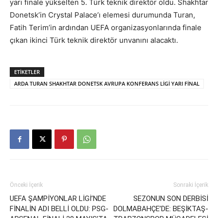
yarı finale yükselten 5. Türk teknik direktör oldu. Shakhtar
Donetsk’in Crystal Palace’ı elemesi durumunda Turan,
Fatih Terim’in ardından UEFA organizasyonlarında finale
çıkan ikinci Türk teknik direktör unvanını alacaktı.
ETIKETLER
ARDA TURAN SHAKHTAR DONETSK AVRUPA KONFERANS LİGİ YARI FİNAL
Önceki İçerik
Sonraki İçerik
UEFA ŞAMPİYONLAR LİGİ’NDE
SEZONUN SON DERBİSİ
FİNALİN ADI BELLİ OLDU: PSG-
DOLMABAHÇE’DE: BEŞİKTAŞ-