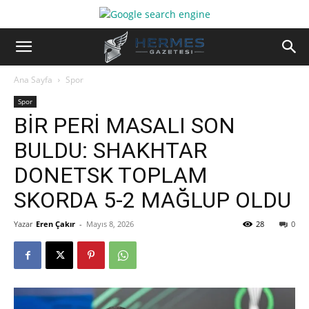
Ana Sayfa
Spor
Spor
BİR PERİ MASALI SON
BULDU: SHAKHTAR
DONETSK TOPLAM
SKORDA 5-2 MAĞLUP OLDU
Yazar
Eren Çakır
-
Mayıs 8, 2026
28
0