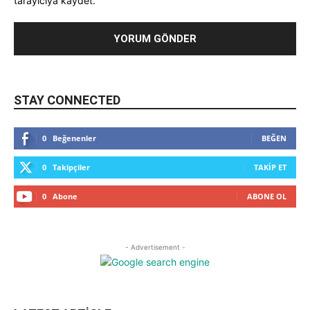
tarayıcıya kaydet.
STAY CONNECTED
0
Beğenenler
BEĞEN
0
Takipçiler
TAKIP ET
0
Abone
ABONE OL
- Advertisement -