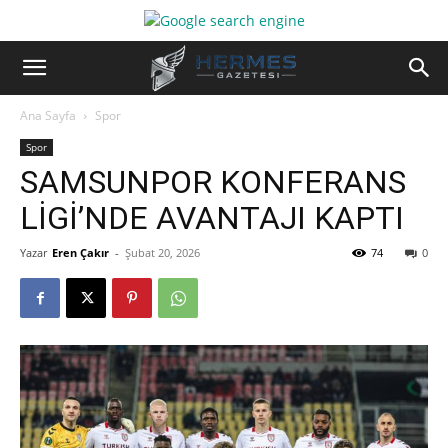
Ana Sayfa
Spor
Spor
SAMSUNPOR KONFERANS
LİGİ’NDE AVANTAJI KAPTI
Yazar
Eren Çakır
-
Şubat 20, 2026
74
0