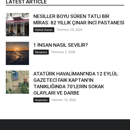
LATEST ARTICLE
NESİLLER BOYU SÜREN TATLI BİR
MİRAS: 82 YILLIK ÇINAR İNCİ PASTANESİ
Temmuz 29, 2026
Kültür-Sanat
1 İNSAN NASIL SEVİLİR?
Temmuz 3, 2026
Deneme
ATATÜRK HAVALİMANI’NDA 12 EYLÜL:
GAZETECİ FAİK KAPTAN’IN
TANIKLIĞINDA 70’LERİN SOKAK
OLAYLARI VE DARBE
Haziran 19, 2026
Analizler