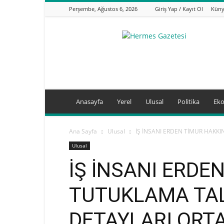
Perşembe, Ağustos 6, 2026
Giriş Yap / Kayıt Ol
Kün
hermesgazetesi.com
Anasayfa
Yerel
Ulusal
Politika
Ek
Ana Sayfa
Ulusal
İŞ İNSANI ERDEN TİMUR HAKK
Ulusal
İŞ İNSANI ERDE
TUTUKLAMA TAL
DETAYLARI ORTA