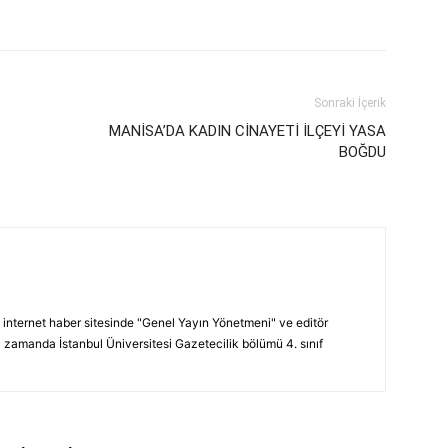
Sonraki İçerik
MANİSA’DA KADIN CİNAYETİ İLÇEYİ YASA
BOĞDU
internet haber sitesinde "Genel Yayın Yönetmeni" ve editör
 zamanda İstanbul Üniversitesi Gazetecilik bölümü 4. sınıf