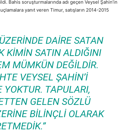
ildi. Bahis soruşturmalarında adı geçen Veysel Şahin’in
suçlamalara yanıt veren Timur, satışların 2014-2015
N ÜZERINDE DAIRE SATAN
 KIMIN SATIN ALDIĞINI
EM MÜMKÜN DEĞILDIR.
IHTE VEYSEL ŞAHIN’I
 YOKTUR. TAPULARI,
YETTEN GELEN SÖZLÜ
ERINE BILINÇLI OLARAK
ETMEDIK.”