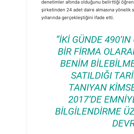
denetimler altında olduğunu belirttiği öğren
şirketinden 24 adet daire almasına yönelik 
yıllarında gerçekleştiğini ifade etti.
“İKI GÜNDE 490’I
BIR FIRMA OLARAK
BENIM BILEBILM
SATILDIĞI TAR
TANIYAN KIMSE
2017’DE EMNI
BILGILENDIRME ÜZ
DEVR