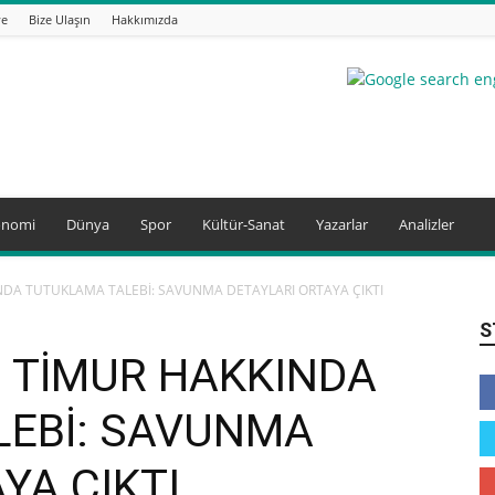
ye
Bize Ulaşın
Hakkımızda
onomi
Dünya
Spor
Kültür-Sanat
Yazarlar
Analizler
INDA TUTUKLAMA TALEBİ: SAVUNMA DETAYLARI ORTAYA ÇIKTI
S
N TİMUR HAKKINDA
EBİ: SAVUNMA
YA ÇIKTI