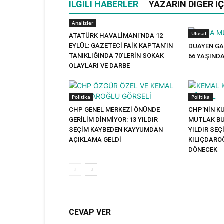
İLGILI HABERLER
YAZARIN DIĞER İÇ
Analizler
Ulusal
ATATÜRK HAVALİMANI’NDA 12
EYLÜL: GAZETECİ FAİK KAPTAN’IN
DUAYEN GA
TANIKLIĞINDA 70’LERİN SOKAK
66 YAŞIND
OLAYLARI VE DARBE
Politika
Politika
CHP GENEL MERKEZİ ÖNÜNDE
CHP’NİN K
GERİLİM DİNMİYOR: 13 YILDIR
MUTLAK BUT
SEÇİM KAYBEDEN KAYYUMDAN
YILDIR SE
AÇIKLAMA GELDİ
KILIÇDARO
DÖNECEK
CEVAP VER