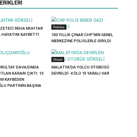
ERIKLERI
Politika
ZETECİ REHA MUHTAR
A HAYATINI KAYBETTİ
103 YILLIK ÇINAR CHP’NİN GENEL
MERKEZİNE POLİSLERLE GİRİLDİ
Ulusal
URULTAY DAVASINDA
MALATYA’DA YOLCU OTOBÜSÜ
LAN KARARI ÇIKTI: 13
DEVRİLDİ: 4 ÖLÜ 15 YARALI VAR
ÇİM KAYBEDEN
ĞLU PARTİNİN BAŞINA