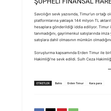
ŞÜPHELİ FİNANSAL HARE
Savcılığın sevk yazısında, Timur’un ortağı o
platformlarına yaklaşık 144 milyon TL aktarıl
hesaplara gönderildiği iddia ediliyor. Timur 
tanımadığını, gayrimenkul satışlarında imza
satışlara dahil olmasının mümkün olmadığını
Soruşturma kapsamında Erden Timur ile birli
Hakimliği’ne sevk edildi. Sulh Ceza Hakimliğ
ETIKETLER
Bahis
Erden Timur
Kara para