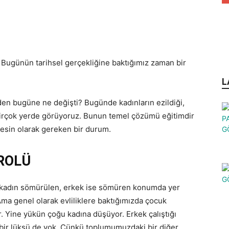
. Bugünün tarihsel gerçekliğine baktığımız zaman bir
L
den bugüne ne değişti? Bugünde kadınların ezildiği,
i birçok yerde görüyoruz. Bunun temel çözümü eğitimdir
 kesin olarak gereken bir durum.
 ROLÜ
an kadın sömürülen, erkek ise sömüren konumda yer
 Ama genel olarak evliliklere baktığımızda çocuk
 Yine yükün çoğu kadına düşüyor. Erkek çalıştığı
 bir lüksü de yok. Çünkü toplumumuzdaki bir diğer