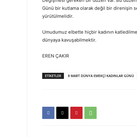
Değişmesi gereken bir düzen var. Bu düzen
Günü bir kutlama olarak değil bir direnişin 
yürütülmelidir.
Umudumuz elbette hiçbir kadının katledilmed
dünyaya kavuşabilmektir.
EREN ÇAKIR
ETIKETLER
8 MART DÜNYA EMEKÇİ KADINLAR GÜNÜ