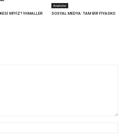
Analizler
KESİ MİYİZ? İHMALLER
SOSYAL MEDYA: TAM BİR FİYASKO