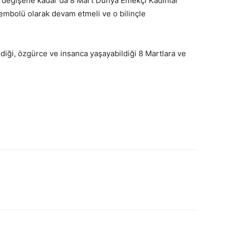
 değişene kadar da 8 Mart Dünya Emekçi Kadınlar
sembolü olarak devam etmeli ve o bilinçle
iği, özgürce ve insanca yaşayabildiği 8 Martlara ve