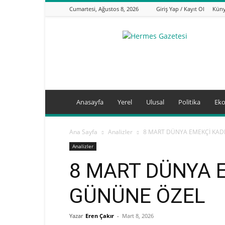
Cumartesi, Ağustos 8, 2026
Giriş Yap / Kayıt Ol
Kün
hermesgazetesi.com
Anasayfa
Yerel
Ulusal
Politika
Ek
Ana Sayfa
Analizler
8 MART DÜNYA EMEKÇİ KAD
Analizler
8 MART DÜNYA 
GÜNÜNE ÖZEL
Yazar
Eren Çakır
-
Mart 8, 2026