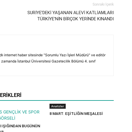
Sonraki İçerik
SURİYE’DEKİ YAŞANAN ALEVİ KATLİAMLARI
TÜRKİYE’NİN BİRÇOK YERİNDE KINANDI
ı internet haber sitesinde "Sorumlu Yazı İşleri Müdürü" ve editör
 zamanda İstanbul Üniversitesi Gazetecilik Bölümü 4. sınıf
ERIKLERI
Analizler
8 MART: EŞİTLİĞİN MEŞALESİ
IN IŞIĞINDAN BUGÜNÜN
NA