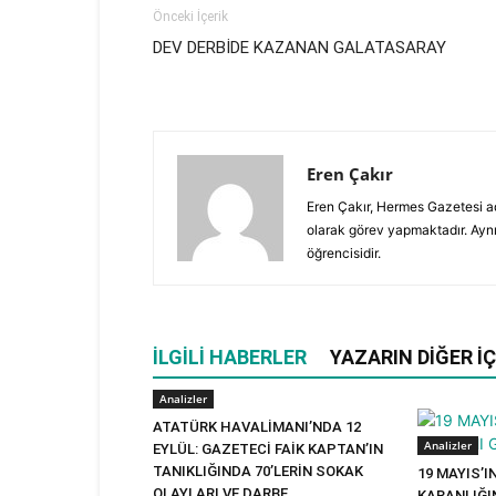
Önceki İçerik
DEV DERBİDE KAZANAN GALATASARAY
Eren Çakır
Eren Çakır, Hermes Gazetesi adl
olarak görev yapmaktadır. Aynı
öğrencisidir.
İLGILI HABERLER
YAZARIN DIĞER İÇ
Analizler
ATATÜRK HAVALİMANI’NDA 12
Analizler
EYLÜL: GAZETECİ FAİK KAPTAN’IN
TANIKLIĞINDA 70’LERİN SOKAK
19 MAYIS’
OLAYLARI VE DARBE
KARANLIĞI