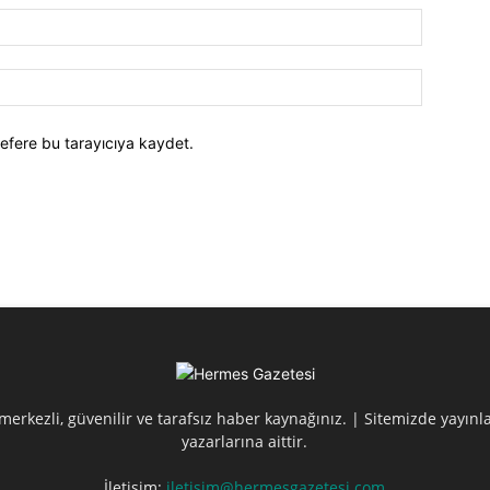
efere bu tarayıcıya kaydet.
erkezli, güvenilir ve tarafsız haber kaynağınız. | Sitemizde yayın
yazarlarına aittir.
İletişim:
iletisim@hermesgazetesi.com