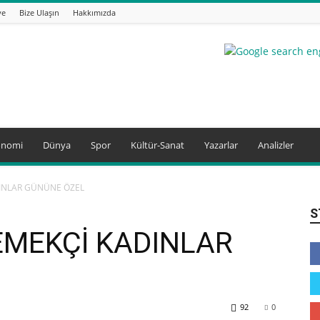
ye
Bize Ulaşın
Hakkımızda
onomi
Dünya
Spor
Kültür-Sanat
Yazarlar
Analizler
INLAR GÜNÜNE ÖZEL
S
EMEKÇİ KADINLAR
92
0