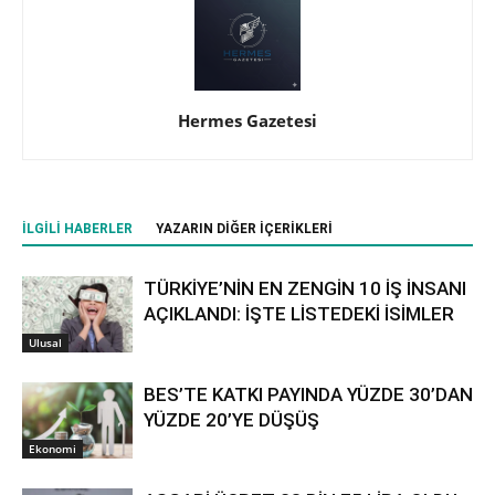
Hermes Gazetesi
İLGILI HABERLER
YAZARIN DIĞER İÇERIKLERI
TÜRKİYE’NİN EN ZENGİN 10 İŞ İNSANI
AÇIKLANDI: İŞTE LİSTEDEKİ İSİMLER
Ulusal
BES’TE KATKI PAYINDA YÜZDE 30’DAN
YÜZDE 20’YE DÜŞÜŞ
Ekonomi