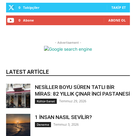
0
Takipçiler
TAKIP ET
0
Abone
ABONE OL
- Advertisement -
LATEST ARTICLE
NESİLLER BOYU SÜREN TATLI BİR
MİRAS: 82 YILLIK ÇINAR İNCİ PASTANESİ
Temmuz 29, 2026
Kültür-Sanat
1 İNSAN NASIL SEVİLİR?
Temmuz 3, 2026
Deneme