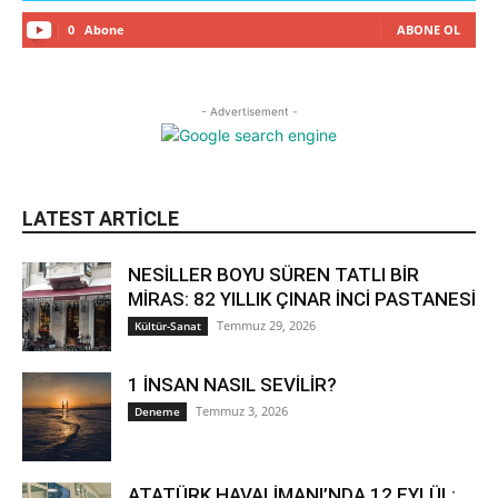
0
Abone
ABONE OL
- Advertisement -
LATEST ARTICLE
NESİLLER BOYU SÜREN TATLI BİR
MİRAS: 82 YILLIK ÇINAR İNCİ PASTANESİ
Temmuz 29, 2026
Kültür-Sanat
1 İNSAN NASIL SEVİLİR?
Temmuz 3, 2026
Deneme
ATATÜRK HAVALİMANI’NDA 12 EYLÜL: