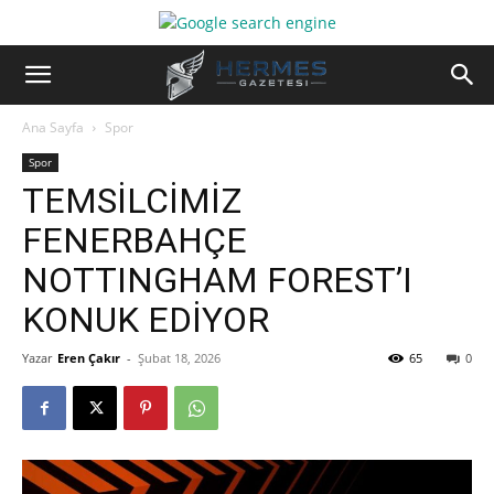
Ana Sayfa
Spor
Spor
TEMSİLCİMİZ
FENERBAHÇE
NOTTINGHAM FOREST’I
KONUK EDİYOR
Yazar
Eren Çakır
-
Şubat 18, 2026
65
0