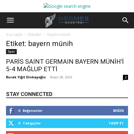
Ana Sayfa
Etiketler
Bayern münih
Etiket: bayern münih
Spor
PARİS SAINT GERMAIN BAYERN MÜNİH’İ
5-4 MAĞLUP ETTİ
Burak Yiğit Dinkayoğlu
-
Nisan 28, 2026
2
STAY CONNECTED
0
Beğenenler
BEĞEN
0
Takipçiler
TAKIP ET