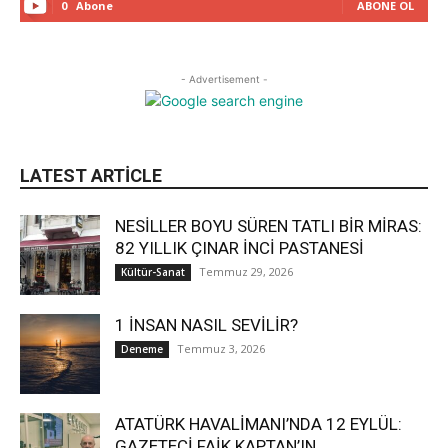
0
Abone
ABONE OL
- Advertisement -
LATEST ARTICLE
NESİLLER BOYU SÜREN TATLI BİR MİRAS:
82 YILLIK ÇINAR İNCİ PASTANESİ
Temmuz 29, 2026
Kültür-Sanat
1 İNSAN NASIL SEVİLİR?
Temmuz 3, 2026
Deneme
ATATÜRK HAVALİMANI’NDA 12 EYLÜL:
GAZETECİ FAİK KAPTAN’IN