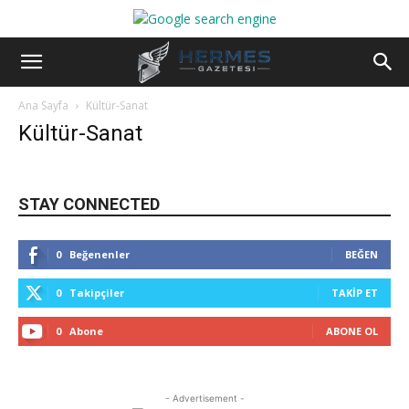
Ana Sayfa
Kültür-Sanat
Kültür-Sanat
STAY CONNECTED
0
Beğenenler
BEĞEN
0
Takipçiler
TAKIP ET
0
Abone
ABONE OL
- Advertisement -